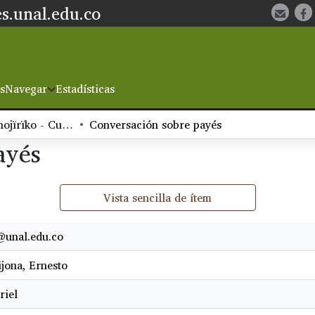
s.unal.edu.co
s
Navegar
Estadísticas
Karijona jojonojïrïko - Cuentos carijona
Conversación sobre payés
ayés
Vista sencilla de ítem
@unal.edu.co
ijona, Ernesto
riel