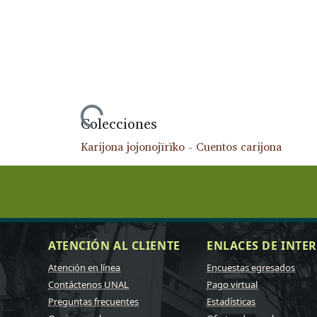
Cargando...
Colecciones
Karijona jojonojïrïko - Cuentos carijona
ATENCIÓN AL CLIENTE
ENLACES DE INTER
Atención en línea
Encuestas egresados
Contáctenos UNAL
Pago virtual
Preguntas frecuentes
Estadísticas