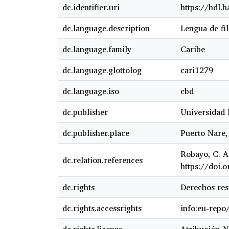
dc.identifier.uri
https://hdl.
dc.language.description
Lengua de fi
dc.language.family
Caribe
dc.language.glottolog
cari1279
dc.language.iso
cbd
dc.publisher
Universidad 
dc.publisher.place
Puerto Nare,
Robayo, C. A.
dc.relation.references
https://doi
dc.rights
Derechos res
dc.rights.accessrights
info:eu-repo