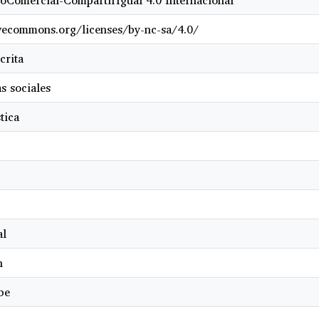
oComercial-CompartirIgual 4.0 Internacional
ivecommons.org/licenses/by-nc-sa/4.0/
crita
s sociales
tica
al
n
be