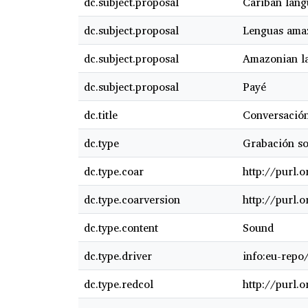
dc.subject.proposal
Cariban lang
dc.subject.proposal
Lenguas ama
dc.subject.proposal
Amazonian l
dc.subject.proposal
Payé
dc.title
Conversación
dc.type
Grabación s
dc.type.coar
http://purl.
dc.type.coarversion
http://purl.
dc.type.content
Sound
dc.type.driver
info:eu-repo
dc.type.redcol
http://purl.