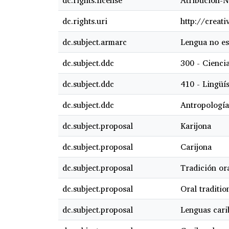
dc.rights.license
Atribución-N
dc.rights.uri
http://creat
dc.subject.armarc
Lengua no es
dc.subject.ddc
300 - Ciencia
dc.subject.ddc
410 - Lingüís
dc.subject.ddc
Antropología
dc.subject.proposal
Karijona
dc.subject.proposal
Carijona
dc.subject.proposal
Tradición or
dc.subject.proposal
Oral traditio
dc.subject.proposal
Lenguas cari