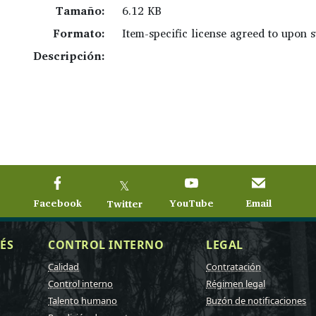
Tamaño:
6.12 KB
Formato:
Item-specific license agreed to upon 
Descripción:
𝕏
Facebook
YouTube
Email
Twitter
ÉS
CONTROL INTERNO
LEGAL
Calidad
Contratación
Control interno
Régimen legal
Talento humano
Buzón de notificaciones