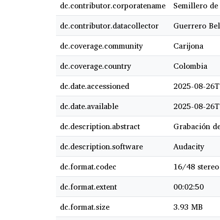
dc.contributor.corporatename
Semillero de 
dc.contributor.datacollector
Guerrero Bel
dc.coverage.community
Carijona
dc.coverage.country
Colombia
dc.date.accessioned
2025-08-26T
dc.date.available
2025-08-26T
dc.description.abstract
Grabación de
dc.description.software
Audacity
dc.format.codec
16/48 stereo
dc.format.extent
00:02:50
dc.format.size
3.93 MB