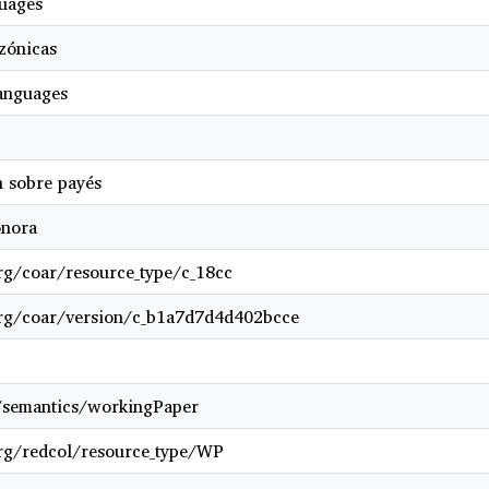
uages
zónicas
anguages
 sobre payés
onora
org/coar/resource_type/c_18cc
org/coar/version/c_b1a7d7d4d402bcce
/semantics/workingPaper
org/redcol/resource_type/WP