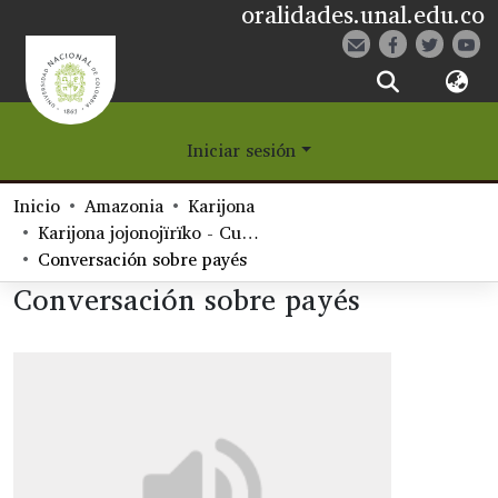
oralidades.unal.edu.co
¿Qué es Eetane?
Iniciar sesión
Comunidades
Inicio
Amazonia
Karijona
Navegar
Karijona jojonojïrïko - Cuentos carijona
Conversación sobre payés
Estadísticas
Conversación sobre payés