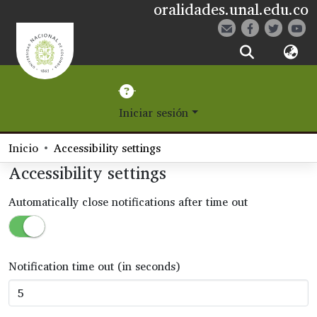
oralidades.unal.edu.co
¿Qué es Eetane?
Iniciar sesión
Comunidades
Navegar
Inicio
Accessibility settings
Accessibility settings
Estadísticas
Automatically close notifications after time out
Notification time out (in seconds)