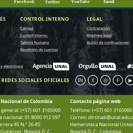
Facebook
YouTube
Email
Twitter
ÉS
CONTROL INTERNO
LEGAL
Calidad
Contratación
Control interno
Régimen legal
Talento humano
Buzón de notificaciones
Rendición de cuentas
 y electrónico
REDES SOCIALES OFICIALES
IN
X
◎
F
▶
 Nacional de Colombia
Contacto página web
eneral: (+57) 601 3165000
Teléfono: (+57) 601 3165000
a nacional: 01 8000 912 597
Correo: dirsinab@unal.edu.
arrera 45 N.º 26-85
Hemeroteca Nacional Univer
l Gutiérrez, Bogotá D. C.,
Bogotá D. C., Colombia