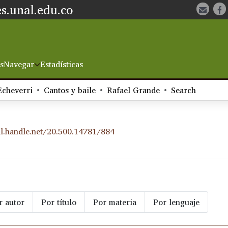
s.unal.edu.co
s
Navegar
Estadísticas
Echeverri
Cantos y baile
Rafael Grande
Search
dl.handle.net/20.500.14781/884
r autor
Por título
Por materia
Por lenguaje