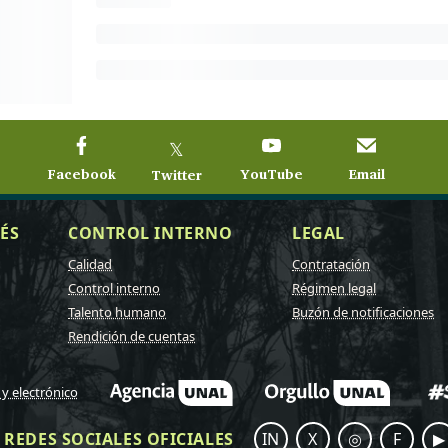
𝕏
Facebook
YouTube
Email
Twitter
ÉS
CONTROL INTERNO
LEGAL
Calidad
Contratación
Control interno
Régimen legal
Talento humano
Buzón de notificaciones
Rendición de cuentas
 y electrónico
REDES SOCIALES OFICIALES
IN
X
◎
F
▶