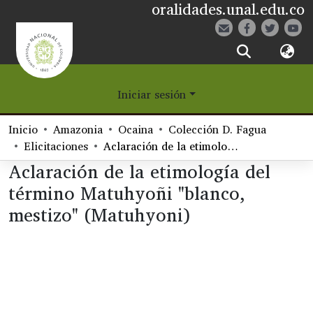
oralidades.unal.edu.co
¿Qué es Eetane?
Iniciar sesión
Comunidades
Inicio
Amazonia
Ocaina
Colección D. Fagua
Navegar
Elicitaciones
Aclaración de la etimología del término Matuhyoñi "blanco, mestizo" (Matuhyoni)
Aclaración de la etimología del
Estadísticas
término Matuhyoñi "blanco,
mestizo" (Matuhyoni)