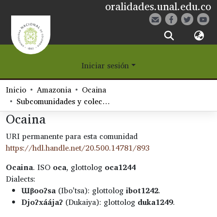
oralidades.unal.edu.co
¿Qué es Eetane?
Iniciar sesión
Comunidades
Inicio
Amazonia
Ocaina
Navegar
Subcomunidades y colecciones
Ocaina
Estadísticas
URI permanente para esta comunidad
https://hdl.handle.net/20.500.14781/893
Ocaina
. ISO
oca
, glottolog
oca1244
Dialects:
Ɯβooʔsa
(Ibo’tsa): glottolog
ibot1242
.
Djoʔxáájaʔ
(Dukaiya): glottolog
duka1249
.