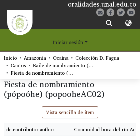
oralidades.unal.edu.co
¿Qué es Eetane?
Iniciar sesión
Comunidades
Inicio
Amazonia
Ocaina
Colección D. Fagua
Navegar
Cantos
Baile de nombramiento (Judsooha)
Fiesta de nombramiento (pópoóhe) (popooheAC02)
Estadísticas
Fiesta de nombramiento
(pópoóhe) (popooheAC02)
Vista sencilla de ítem
dc.contributor.author
Comunidad bora del río Amp