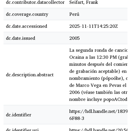
dc.contributor.datacollector
Seifart, Frank
dc.coverage.country
Perú
dc.date.accessioned
2025-11-11T14:25:20Z
dc.date.issued
2005
La segunda ronda de cancione
Ocaina a las 12:30 PM (grab
minutos después del comienzo
de grabación aceptable) en la
dc.description.abstract
nombramiento (pópoóhe), cel
de Marco Vega en Pevas el 1
2006 (véase también las otra
nombre incluye popoACtodo
https://hdl.handle.net/183
dc.identifier
6F88-3
dc.identifier.uri
https://hdl.handle.net/20.5