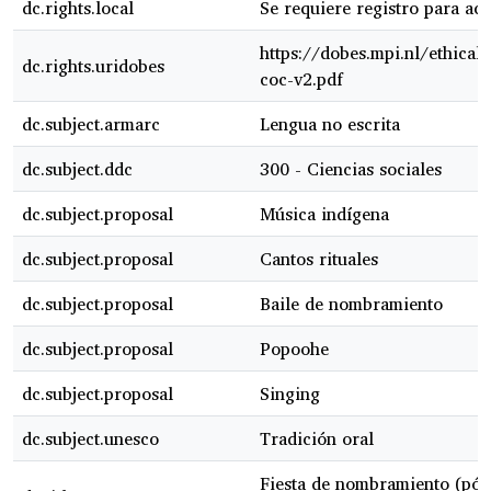
dc.rights.local
Se requiere registro para acc
https://dobes.mpi.nl/ethical
dc.rights.uridobes
coc-v2.pdf
dc.subject.armarc
Lengua no escrita
dc.subject.ddc
300 - Ciencias sociales
dc.subject.proposal
Música indígena
dc.subject.proposal
Cantos rituales
dc.subject.proposal
Baile de nombramiento
dc.subject.proposal
Popoohe
dc.subject.proposal
Singing
dc.subject.unesco
Tradición oral
Fiesta de nombramiento (pó