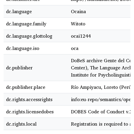
dc.language
Ocaina
dc.language.family
Witoto
dc.language.glottolog
ocai1244
dc.language.iso
oca
DoBeS archive Gente del Cen
dc.publisher
Center), The Language Archi
Institute for Psycholinguistic
dc.publisher.place
Río Ampiyacu, Loreto (Perú)
dc.rights.accessrights
info:eu-repo/semantics/ope
dc.rights.licensedobes
DOBES Code of Conduct v.2
dc.rights.local
Registration is required to ac