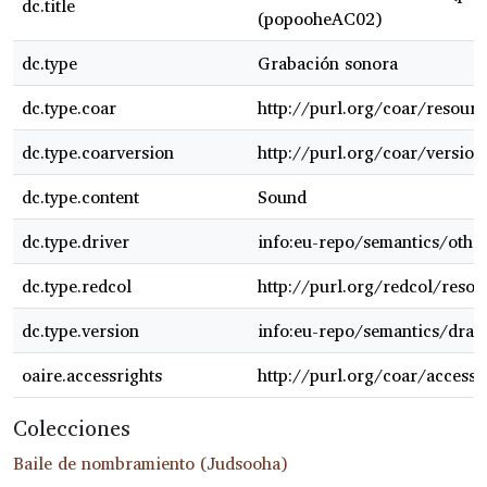
dc.title
(popooheAC02)
dc.type
Grabación sonora
dc.type.coar
http://purl.org/coar/resourc
dc.type.coarversion
http://purl.org/coar/versi
dc.type.content
Sound
dc.type.driver
info:eu-repo/semantics/othe
dc.type.redcol
http://purl.org/redcol/reso
dc.type.version
info:eu-repo/semantics/draft
oaire.accessrights
http://purl.org/coar/access_
Colecciones
Baile de nombramiento (Judsooha)