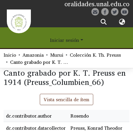
oralidades.unal.edu.co
¿Qué es Eetane?
Iniciar sesión
Comunidades
Inicio
Amazonia
Murui
Colección K. Th. Preuss
Navegar
Canto grabado por K. T. Preuss en 1914 (Preuss_Columbien_66)
Canto grabado por K. T. Preuss en
Estadísticas
1914 (Preuss_Columbien_66)
Vista sencilla de ítem
dc.contributor.author
Rosendo
dc.contributor.datacollector
Preuss, Konrad Theodor