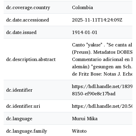
dc.coverage.country
Colombia
dc.date.accessioned
2025-11-11T14:24:09Z
dc.date.issued
1914-01-01
Canto "yakue" . "Se canta al c
(Preuss). Metadatos DOBES: en
dc.description.abstract
Commentario adicional en las
alemán) "gesungen am Sch… 
de Fritz Bose: Notas J. Echev
https://hdl.handle.net/1839
dc.identifier
8150-ef90e8c17bad
dc.identifier.uri
https://hdl.handle.net/20.5
dc.language
Murui Mɨka
dc.language.family
Witoto