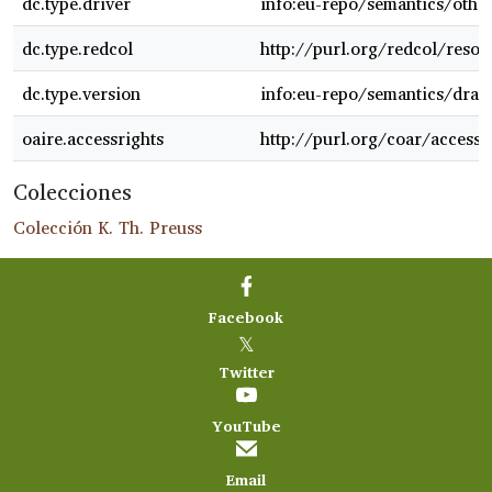
dc.type.driver
info:eu-repo/semantics/othe
dc.type.redcol
http://purl.org/redcol/reso
dc.type.version
info:eu-repo/semantics/draft
oaire.accessrights
http://purl.org/coar/access_
Colecciones
Colección K. Th. Preuss
Facebook
𝕏
Twitter
YouTube
Email