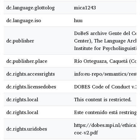
dc.language.glottolog
mica1243
dc.language.iso
huu
DoBeS archive Gente del Cen
dc.publisher
Center), The Language Archi
Institute for Psycholinguistic
dc.publisher.place
Río Orteguaza, Caquetá (Co
dc.rights.accessrights
info:eu-repo/semantics/restr
dc.rights.licensedobes
DOBES Code of Conduct v.2
dc.rights.local
This content is restricted.
dc.rights.local
Este contenido está restringi
https://dobes.mpi.nl/ethical
dc.rights.uridobes
coc-v2.pdf