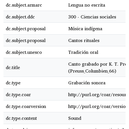
dc.subject.armarc
Lengua no escrita
dc.subject.ddc
300 - Ciencias sociales
dc.subject.proposal
Música indígena
dc.subject.proposal
Cantos rituales
dc.subject.unesco
Tradición oral
Canto grabado por K. T. Pre
dc.title
(Preuss_Columbien_66)
dc.type
Grabación sonora
dc.type.coar
http://purl.org/coar/resourc
dc.type.coarversion
http://purl.org/coar/versi
dc.type.content
Sound