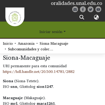
oralidades.unal.edu.co
¿Qué es Eetane?
Iniciar sesión
Comunidades
Inicio
Amazonia
Siona-Macaguaje
Navegar
Subcomunidades y colecciones
Siona-Macaguaje
Estadísticas
URI permanente para esta comunidad
https://hdl.handle.net/20.500.14781/2882
Siona
(Siona-Tetete).
ISO
snn
, Glottolog
sion1247
.
Macaguaje
(Makaguaje).
ISO
mcl
, Glottolog
maca1261
.