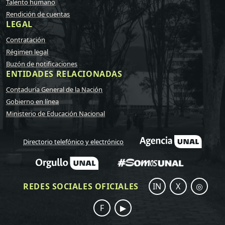
Talento humano
Rendición de cuentas
LEGAL
Contratación
Régimen legal
Buzón de notificaciones
ENTIDADES RELACIONADAS
Contaduría General de la Nación
Gobierno en línea
Ministerio de Educación Nacional
Directorio telefónico y electrónico
REDES SOCIALES OFICIALES
IN
X
◎
F
▶