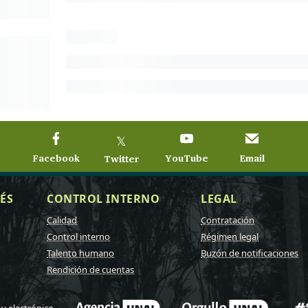
𝕏
Facebook
YouTube
Email
Twitter
ÉS
CONTROL INTERNO
LEGAL
Calidad
Contratación
Control interno
Régimen legal
Talento humano
Buzón de notificaciones
Rendición de cuentas