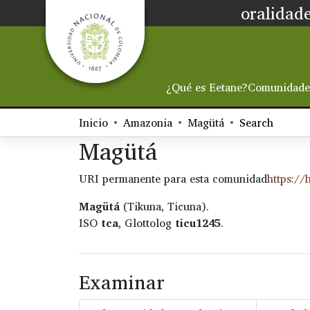
oralidade
¿Qué es Eetane?
Comunidade
Inicio
Amazonia
Magütá
Search
Magütá
URI permanente para esta comunidad
https://
Magütá
(Tikuna, Ticuna).
ISO
tca
, Glottolog
ticu1245
.
Examinar