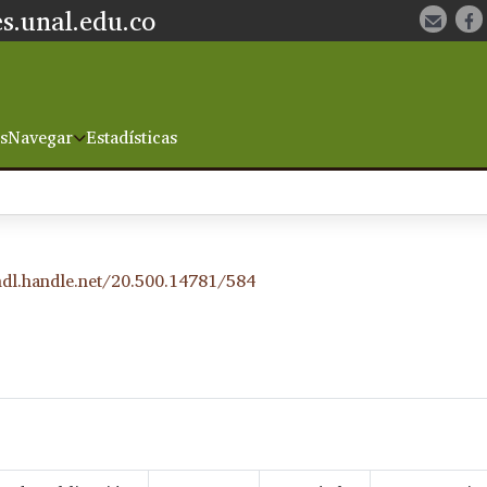
s.unal.edu.co
s
Navegar
Estadísticas
hdl.handle.net/20.500.14781/584