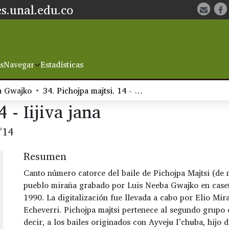
s.unal.edu.co
s
Navegar
Estadísticas
a Gwajko
34. Pichojpa majtsi. 14 - Iijiva jana
 - Iijiva jana
°14
Resumen
Canto número catorce del baile de Pichojpa Majtsi (de
pueblo miraña grabado por Luis Neeba Gwajko en caset
1990. La digitalización fue llevada a cabo por Elio Mir
Echeverri. Pichojpa majtsi pertenece al segundo grupo 
decir, a los bailes originados con Ayvejʉ I’chʉba, hijo 