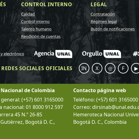
ÉS
CONTROL INTERNO
LEGAL
Calidad
Contratación
Control interno
Régimen legal
Talento humano
Buzón de notificaciones
Rendición de cuentas
 y electrónico
REDES SOCIALES OFICIALES
IN
X
◎
F
▶
 Nacional de Colombia
Contacto página web
eneral: (+57) 601 3165000
Teléfono: (+57) 601 3165000
a nacional: 01 8000 912 597
Correo: dirsinab@unal.edu.
arrera 45 N.º 26-85
Hemeroteca Nacional Univer
l Gutiérrez, Bogotá D. C.,
Bogotá D. C., Colombia