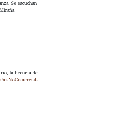
banza. Se escuchan
 Miraña.
io, la licencia de
ción-NoComercial-