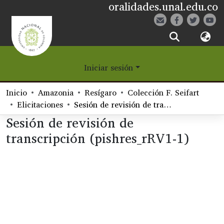
oralidades.unal.edu.co
¿Qué es Eetane?
Iniciar sesión
Comunidades
Inicio
Amazonia
Resígaro
Colección F. Seifart
Navegar
Elicitaciones
Sesión de revisión de transcripción (pishres_rRV1-1)
Sesión de revisión de
Estadísticas
transcripción (pishres_rRV1-1)