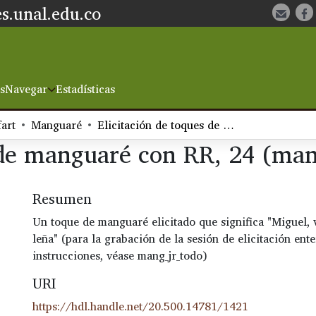
s.unal.edu.co
s
Navegar
Estadísticas
fart
Manguaré
Elicitación de toques de manguaré con RR, 24 (mang_jr_24)
 de manguaré con RR, 24 (man
Resumen
Un toque de manguaré elicitado que significa "Miguel, 
leña" (para la grabación de la sesión de elicitación ent
instrucciones, véase mang_jr_todo)
URI
https://hdl.handle.net/20.500.14781/1421