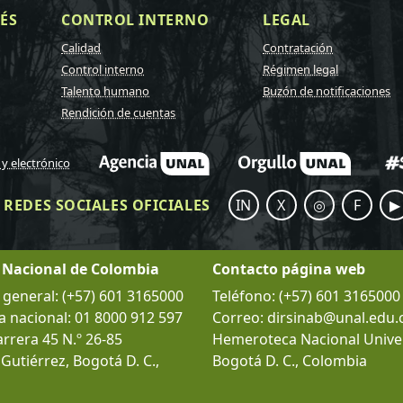
ÉS
CONTROL INTERNO
LEGAL
Calidad
Contratación
Control interno
Régimen legal
Talento humano
Buzón de notificaciones
Rendición de cuentas
 y electrónico
REDES SOCIALES OFICIALES
IN
X
◎
F
▶
 Nacional de Colombia
Contacto página web
eneral: (+57) 601 3165000
Teléfono: (+57) 601 3165000
a nacional: 01 8000 912 597
Correo: dirsinab@unal.edu.
arrera 45 N.º 26-85
Hemeroteca Nacional Univer
l Gutiérrez, Bogotá D. C.,
Bogotá D. C., Colombia