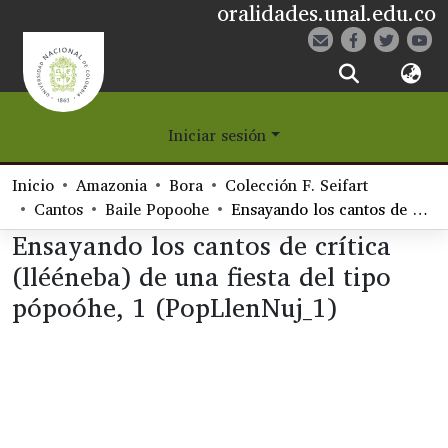
oralidades.unal.edu.co
¿Qué es Eetane?
Iniciar sesión
Comunidades
Inicio
Amazonia
Bora
Colección F. Seifart
Navegar
Cantos
Baile Popoohe
Ensayando los cantos de crítica (llééneba) de una fiesta del tipo pópoóhe, 1 (PopLlenNuj_1)
Ensayando los cantos de crítica
Estadísticas
(llééneba) de una fiesta del tipo
pópoóhe, 1 (PopLlenNuj_1)