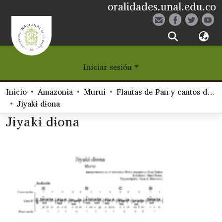
oralidades.unal.edu.co
¿Qué es Eetane?
Iniciar sesión
Comunidades
Inicio
Amazonia
Murui
Flautas de Pan y cantos de fakariya del grupo Kaɨ Komuiya Uai
Navegar
Jiyakɨ dɨona
Jiyakɨ dɨona
Estadísticas