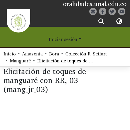
oralidades.unal.edu.co
¿Qué es Eetane?
Iniciar sesión
Comunidades
Inicio
Amazonia
Bora
Colección F. Seifart
Navegar
Manguaré
Elicitación de toques de manguaré con RR, 03 (mang_jr_03)
Elicitación de toques de
Estadísticas
manguaré con RR, 03
(mang_jr_03)