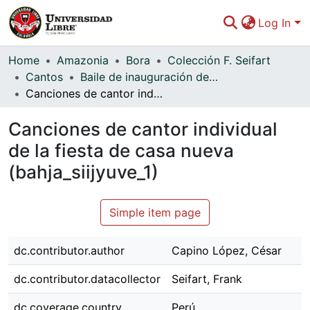
Log In
Communities & Collections
Home
Amazonia
Bora
Colección F. Seifart
Cantos
Baile de inauguración de maloca (Bahja)
All of DSpace
Canciones de cantor individual de la fiesta de casa nueva (bahja_siijyuve_1)
Statistics
Canciones de cantor individual
Indexers
de la fiesta de casa nueva
(bahja_siijyuve_1)
Simple item page
dc.contributor.author
Capino López, César
dc.contributor.datacollector
Seifart, Frank
dc.coverage.country
Perú