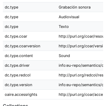
dc.type
Grabación sonora
dc.type
Audiovisual
dc.type
Texto
dc.type.coar
http://purl.org/coar/resou
dc.type.coarversion
http://purl.org/coar/ver
dc.type.content
Sound
dc.type.driver
info:eu-repo/semantics/ot
dc.type.redcol
http://purl.org/redcol/re
dc.type.version
info:eu-repo/semantics/dr
oaire.accessrights
http://purl.org/coar/acces
Collections