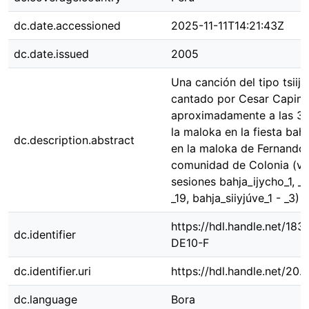
dc.date.accessioned
2025-11-11T14:21:43Z
dc.date.issued
2005
Una canción del tipo tsiijy
cantado por Cesar Capino
aproximadamente a las 3 
la maloka en la fiesta bah
dc.description.abstract
en la maloka de Fernando 
comunidad de Colonia (vé
sesiones bahja_ijycho_1, _2
_19, bahja_siiyjúve_1 - _3)
https://hdl.handle.net/1
dc.identifier
DE10-F
dc.identifier.uri
https://hdl.handle.net/20
dc.language
Bora