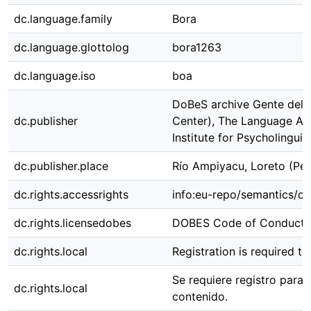
dc.language.family
Bora
dc.language.glottolog
bora1263
dc.language.iso
boa
DoBeS archive Gente del C
dc.publisher
Center), The Language Ar
Institute for Psycholinguis
dc.publisher.place
Río Ampiyacu, Loreto (Per
dc.rights.accessrights
info:eu-repo/semantics/o
dc.rights.licensedobes
DOBES Code of Conduct 
dc.rights.local
Registration is required to
Se requiere registro para 
dc.rights.local
contenido.