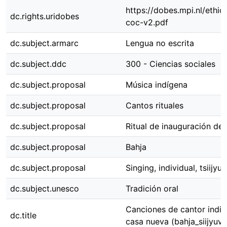
https://dobes.mpi.nl/ethi
dc.rights.uridobes
coc-v2.pdf
dc.subject.armarc
Lengua no escrita
dc.subject.ddc
300 - Ciencias sociales
dc.subject.proposal
Música indígena
dc.subject.proposal
Cantos rituales
dc.subject.proposal
Ritual de inauguración de
dc.subject.proposal
Bahja
dc.subject.proposal
Singing, individual, tsiijy
dc.subject.unesco
Tradición oral
Canciones de cantor indivi
dc.title
casa nueva (bahja_siijyuve