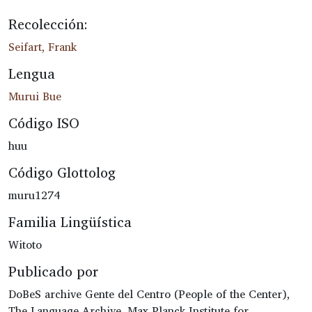
Recolección:
Seifart, Frank
Lengua
Murui Bue
Código ISO
huu
Código Glottolog
muru1274
Familia Lingüística
Witoto
Publicado por
DoBeS archive Gente del Centro (People of the Center),
The Language Archive, Max Planck Institute for