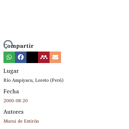
ando...
Compartir
Lugar
Río Ampiyacu, Loreto (Perú)
Fecha
2000-08-20
Autores
Murui de Estirón