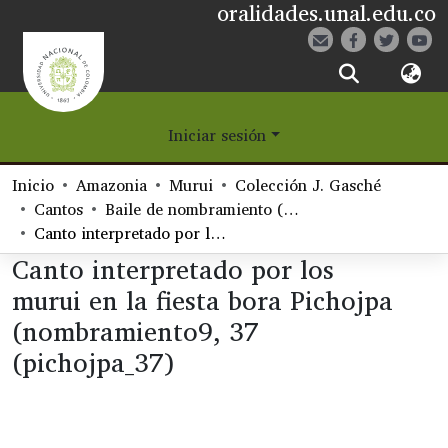
oralidades.unal.edu.co
¿Qué es Eetane?
Iniciar sesión
Comunidades
Inicio
Amazonia
Murui
Colección J. Gasché
Navegar
Cantos
Baile de nombramiento (Marai)
Canto interpretado por los murui en la fiesta bora Pichojpa (nombramiento9, 37 (pichojpa_37)
Estadísticas
Canto interpretado por los
murui en la fiesta bora Pichojpa
(nombramiento9, 37
(pichojpa_37)