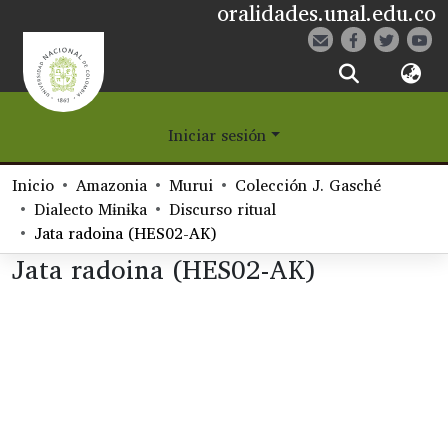
oralidades.unal.edu.co
¿Qué es Eetane?
Iniciar sesión
Comunidades
Inicio
Amazonia
Murui
Colección J. Gasché
Navegar
Dialecto Mɨnɨka
Discurso ritual
Jata radoina (HES02-AK)
Estadísticas
Jata radoina (HES02-AK)