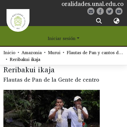
oralidades.unal.edu.co
¿Qué es Eetane?
Iniciar sesión
Comunidades
Inicio
Amazonia
Murui
Flautas de Pan y cantos de fakariya del grupo Kaɨ Komuiya Uai
Navegar
Reribakui ikaja
Reribakui ikaja
Estadísticas
Flautas de Pan de la Gente de centro