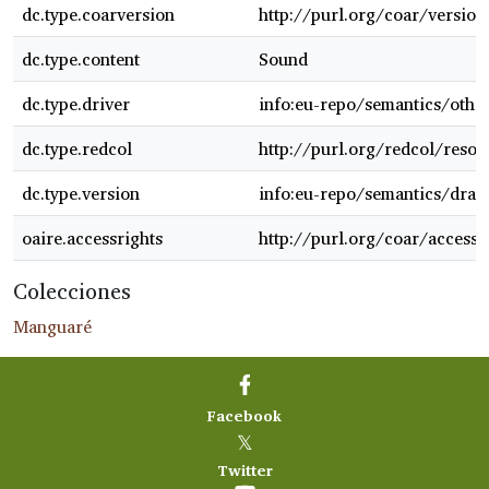
dc.type.coarversion
http://purl.org/coar/versi
dc.type.content
Sound
dc.type.driver
info:eu-repo/semantics/othe
dc.type.redcol
http://purl.org/redcol/reso
dc.type.version
info:eu-repo/semantics/draft
oaire.accessrights
http://purl.org/coar/access_
Colecciones
Manguaré
Facebook
𝕏
Twitter