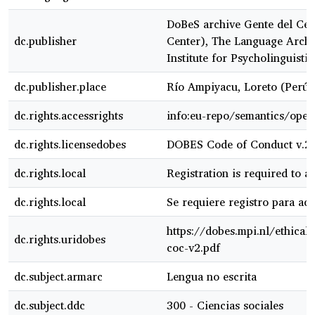
DoBeS archive Gente del Cen
dc.publisher
Center), The Language Archi
Institute for Psycholinguistic
dc.publisher.place
Río Ampiyacu, Loreto (Perú)
dc.rights.accessrights
info:eu-repo/semantics/ope
dc.rights.licensedobes
DOBES Code of Conduct v.2
dc.rights.local
Registration is required to ac
dc.rights.local
Se requiere registro para acc
https://dobes.mpi.nl/ethical
dc.rights.uridobes
coc-v2.pdf
dc.subject.armarc
Lengua no escrita
dc.subject.ddc
300 - Ciencias sociales