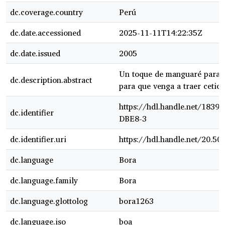
dc.coverage.country
Perú
dc.date.accessioned
2025-11-11T14:22:35Z
dc.date.issued
2005
Un toque de manguaré para 
dc.description.abstract
para que venga a traer cetico
https://hdl.handle.net/183
dc.identifier
DBE8-3
dc.identifier.uri
https://hdl.handle.net/20.5
dc.language
Bora
dc.language.family
Bora
dc.language.glottolog
bora1263
dc.language.iso
boa