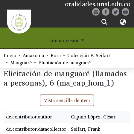
oralidades.unal.edu.co
¿Qué es Eetane?
Iniciar sesión
Comunidades
Inicio
Amazonia
Bora
Colección F. Seifart
Navegar
Manguaré
Elicitación de manguaré (llamadas a personas), 6 (ma_cap_hom_1)
Elicitación de manguaré (llamadas
Estadísticas
a personas), 6 (ma_cap_hom_1)
Vista sencilla de ítem
dc.contributor.author
Capino López, César
dc.contributor.datacollector
Seifart, Frank