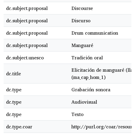
dc.subject.proposal
Discourse
dc.subject.proposal
Discurso
dc.subject.proposal
Drum communication
dc.subject.proposal
Manguaré
dc.subject.unesco
Tradición oral
Elicitación de manguaré (lla
dc.title
(ma_cap_hom_1)
dc.type
Grabación sonora
dc.type
Audiovisual
dc.type
Texto
dc.type.coar
http://purl.org/coar/resourc