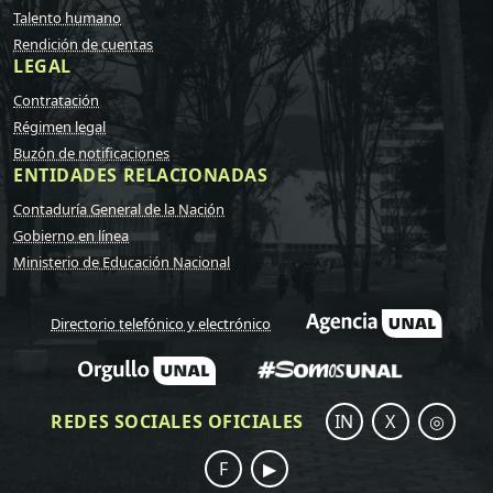
Talento humano
Rendición de cuentas
LEGAL
Contratación
Régimen legal
Buzón de notificaciones
ENTIDADES RELACIONADAS
Contaduría General de la Nación
Gobierno en línea
Ministerio de Educación Nacional
Directorio telefónico y electrónico
REDES SOCIALES OFICIALES
IN
X
◎
F
▶