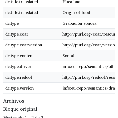
dc.title.translated
Huea bao
dc.title.translated
Origin of food
dc.type
Grabación sonora
dc.type.coar
http://purl.org/coar/resourc
dc.type.coarversion
http://purl.org/coar/versi
dc.type.content
Sound
dc.type.driver
info:eu-repo/semantics/othe
dc.type.redcol
http://purl.org/redcol/reso
dc.type.version
info:eu-repo/semantics/draft
Archivos
Bloque original
Mostrando
1 - 2 de 2