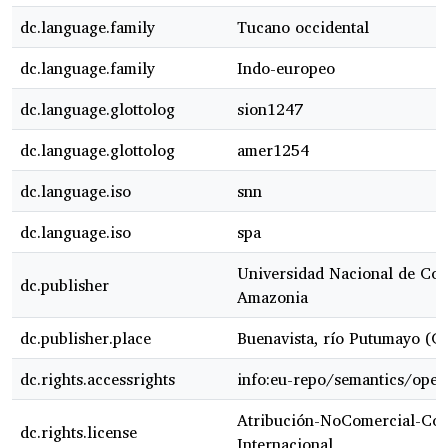
dc.language.family
Tucano occidental
dc.language.family
Indo-europeo
dc.language.glottolog
sion1247
dc.language.glottolog
amer1254
dc.language.iso
snn
dc.language.iso
spa
Universidad Nacional de Col
dc.publisher
Amazonia
dc.publisher.place
Buenavista, río Putumayo (C
dc.rights.accessrights
info:eu-repo/semantics/ope
Atribución-NoComercial-Com
dc.rights.license
Internacional