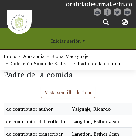
oralidades.unal.edu.co
¿Qué es Eetane?
Iniciar sesión
Comunidades
Inicio
Amazonia
Siona-Macaguaje
Navegar
Colección Siona de E. Jean Langdon
Padre de la comida
Padre de la comida
Estadísticas
Vista sencilla de ítem
dc.contributor.author
Yaiguaje, Ricardo
dc.contributor.datacollector
Langdon, Esther Jean
dc.contributor.transcriber
Langdon, Esther Jean