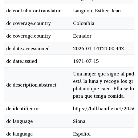
dc.contributor.translator
Langdon, Esther Jean
dc.coverage.country
Colombia
dc.coverage.country
Ecuador
dc.date.accessioned
2026-01-14T21:00:44Z
dc.date.issued
1971-07-15
Una mujer que sigue al padr
está la luna y recoge los gra
dc.description.abstract
platano que caen. Ella se lo
para que tenga comida.
dc.identifier.uri
https://hdl.handle.net/20.5
dc.language
Siona
dc.language
Español