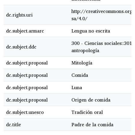
http://creativecommons.org/
dc.rights.uri
sa/4.0/
dc.subject.armarc
Lengua no escrita
300 - Ciencias sociales::301 
dc.subject.ddc
antropología
dc.subject.proposal
Mitología
dc.subject.proposal
Comida
dc.subject.proposal
Luna
dc.subject.proposal
Origen de comida
dc.subject.unesco
Tradición oral
dc.title
Padre de la comida