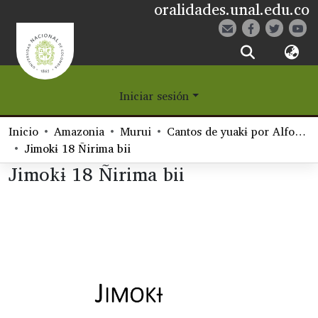
oralidades.unal.edu.co
¿Qué es Eetane?
Iniciar sesión
Comunidades
Inicio
Amazonia
Murui
Cantos de yuakɨ por Alfonso Jimaido, recogidos por Anastasia Candre
Navegar
Jimokɨ 18 Ñirima bii
Jimokɨ 18 Ñirima bii
Estadísticas