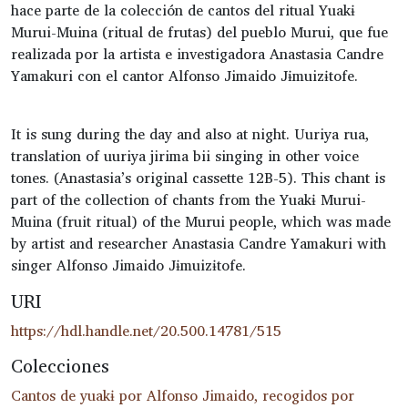
hace parte de la colección de cantos del ritual Yuakɨ
Murui-Muina (ritual de frutas) del pueblo Murui, que fue
realizada por la artista e investigadora Anastasia Candre
Yamakuri con el cantor Alfonso Jimaido Jɨmuizɨtofe.
It is sung during the day and also at night. Uuriya rua,
translation of uuriya jirima bii singing in other voice
tones. (Anastasia’s original cassette 12B-5). This chant is
part of the collection of chants from the Yuakɨ Murui-
Muina (fruit ritual) of the Murui people, which was made
by artist and researcher Anastasia Candre Yamakuri with
singer Alfonso Jimaido Jɨmuizɨtofe.
URI
https://hdl.handle.net/20.500.14781/515
Colecciones
Cantos de yuakɨ por Alfonso Jimaido, recogidos por