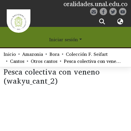
oralidades.unal.edu.co
¿Qué es Eetane?
Iniciar sesión
Comunidades
Inicio
Amazonia
Bora
Colección F. Seifart
Navegar
Cantos
Otros cantos
Pesca colectiva con veneno (wakyu_cant_2)
Pesca colectiva con veneno
Estadísticas
(wakyu_cant_2)