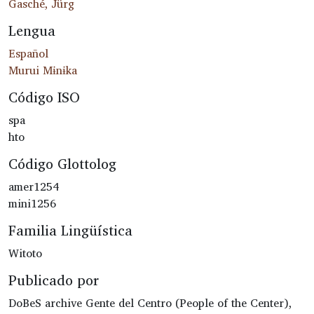
Gasché, Jürg
Lengua
Español
Murui Mɨnɨka
Código ISO
spa
hto
Código Glottolog
amer1254
mini1256
Familia Lingüística
Witoto
Publicado por
DoBeS archive Gente del Centro (People of the Center),