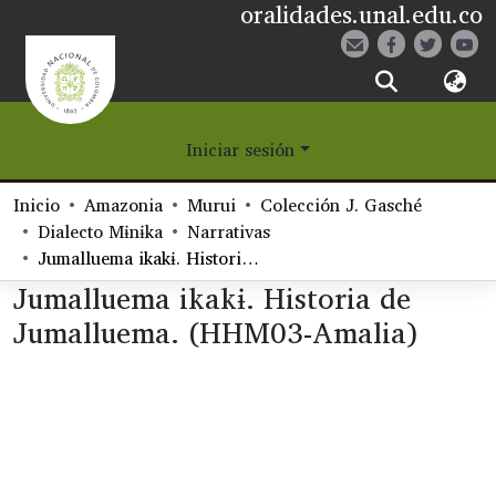
oralidades.unal.edu.co
¿Qué es Eetane?
Iniciar sesión
Comunidades
Inicio
Amazonia
Murui
Colección J. Gasché
Navegar
Dialecto Mɨnɨka
Narrativas
Jumalluema ikakɨ. Historia de Jumalluema. (HHM03-Amalia)
Estadísticas
Jumalluema ikakɨ. Historia de
Jumalluema. (HHM03-Amalia)