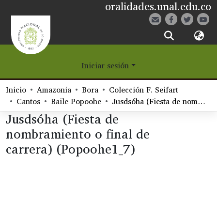
oralidades.unal.edu.co
¿Qué es Eetane?
Iniciar sesión
Comunidades
Inicio
Amazonia
Bora
Colección F. Seifart
Navegar
Cantos
Baile Popoohe
Jusdsóha (Fiesta de nombramiento o final de carrera) (Popoohe1_7)
Jusdsóha (Fiesta de
Estadísticas
nombramiento o final de
carrera) (Popoohe1_7)