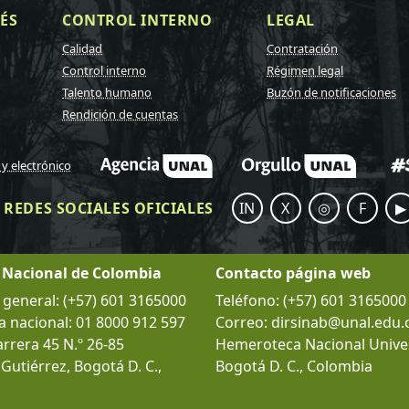
ÉS
CONTROL INTERNO
LEGAL
Calidad
Contratación
Control interno
Régimen legal
Talento humano
Buzón de notificaciones
Rendición de cuentas
 y electrónico
REDES SOCIALES OFICIALES
IN
X
◎
F
▶
 Nacional de Colombia
Contacto página web
eneral: (+57) 601 3165000
Teléfono: (+57) 601 3165000
a nacional: 01 8000 912 597
Correo: dirsinab@unal.edu.
arrera 45 N.º 26-85
Hemeroteca Nacional Univer
l Gutiérrez, Bogotá D. C.,
Bogotá D. C., Colombia