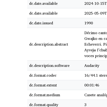
dc.date.available
2024-10-15T
dc.date.available
2025-05-09T
dc.date.issued
1990
Décimo canto
Gwajko en ca
dc.description.abstract
Echeverri. Pi
Ayvejʉ I’chʉb
voces princi
dc.description.software
Audacity
dc.format.codec
16/44.1 ster
dc.format.extent
00:01:46
dc.format.medium
Casete analó
dc.format.quality
3