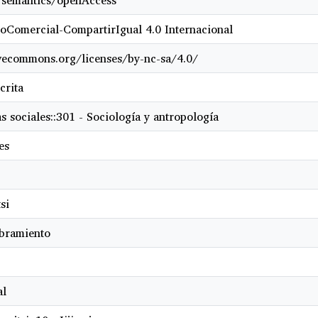
/semantics/openAccess
oComercial-CompartirIgual 4.0 Internacional
ivecommons.org/licenses/by-nc-sa/4.0/
crita
s sociales::301 - Sociología y antropología
es
si
bramiento
al