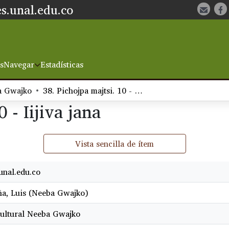
s.unal.edu.co
s
Navegar
Estadísticas
a Gwajko
38. Pichojpa majtsi. 10 - Iijiva jana
 - Iijiva jana
Vista sencilla de ítem
nal.edu.co
a, Luis (Neeba Gwajko)
ultural Neeba Gwajko