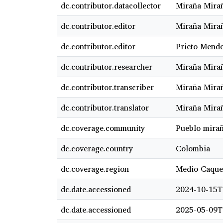
dc.contributor.datacollector
Miraña Mirañ
dc.contributor.editor
Miraña Mirañ
dc.contributor.editor
Prieto Mendo
dc.contributor.researcher
Miraña Mirañ
dc.contributor.transcriber
Miraña Mirañ
dc.contributor.translator
Miraña Mirañ
dc.coverage.community
Pueblo mira
dc.coverage.country
Colombia
dc.coverage.region
Medio Caque
dc.date.accessioned
2024-10-15T
dc.date.accessioned
2025-05-09T