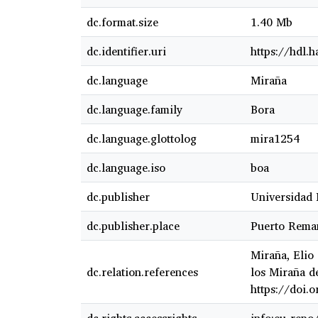
dc.format.size
1.40 Mb
dc.identifier.uri
https://hdl.
dc.language
Miraña
dc.language.family
Bora
dc.language.glottolog
mira1254
dc.language.iso
boa
dc.publisher
Universidad 
dc.publisher.place
Puerto Reman
Miraña, Elio 
dc.relation.references
los Miraña d
https://doi.