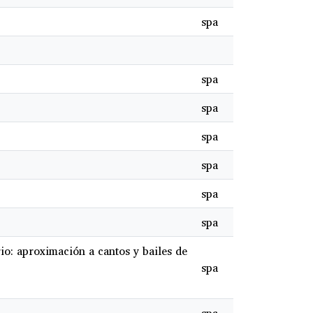
spa
spa
spa
spa
spa
spa
spa
io: aproximación a cantos y bailes de
spa