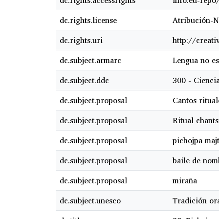
dc.rights.accessrights
info:eu-repo
dc.rights.license
Atribución-N
dc.rights.uri
http://creat
dc.subject.armarc
Lengua no es
dc.subject.ddc
300 - Ciencia
dc.subject.proposal
Cantos ritual
dc.subject.proposal
Ritual chants
dc.subject.proposal
pichojpa majt
dc.subject.proposal
baile de nom
dc.subject.proposal
miraña
dc.subject.unesco
Tradición or