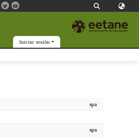
Iniciar sesión
spa
spa