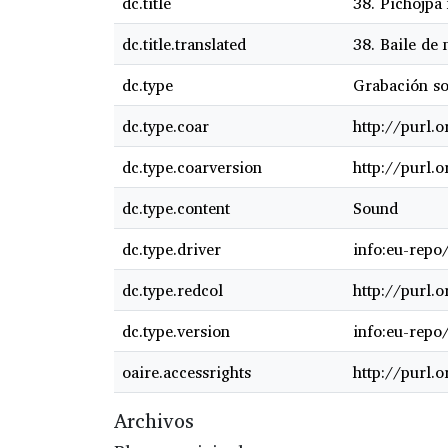
dc.title
38. Pichojpa m
dc.title.translated
38. Baile de
dc.type
Grabación s
dc.type.coar
http://purl.
dc.type.coarversion
http://purl.
dc.type.content
Sound
dc.type.driver
info:eu-repo
dc.type.redcol
http://purl.
dc.type.version
info:eu-repo
oaire.accessrights
http://purl.
Archivos