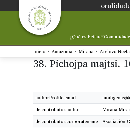
oralidade
¿Qué es Eetane?
Comunidade
Inicio
Amazonia
Miraña
Archivo Neeb
38. Pichojpa majtsi. 10
authorProfile.email
aindigenas@u
dc.contributor.author
Miraña Mirañ
dc.contributor.corporatename
Asociación C