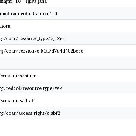
ajtsi. 10 - Iijiva jana
 nombramiento. Canto n°10
onora
org/coar/resource_type/c_18cc
org/coar/version/c_b1a7d7d4d402bcce
/semantics/other
org/redcol/resource_type/WP
/semantics/draft
org/coar/access_right/c_abf2