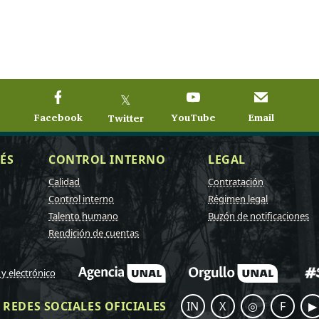
𝕏
Facebook
YouTube
Email
Twitter
ÉS
CONTROL INTERNO
LEGAL
Calidad
Contratación
Control interno
Régimen legal
Talento humano
Buzón de notificaciones
Rendición de cuentas
 y electrónico
REDES SOCIALES OFICIALES
IN
X
◎
F
▶