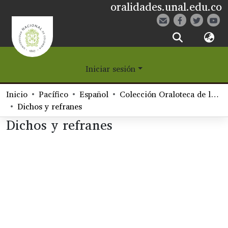
oralidades.unal.edu.co
¿Qué es Eetane?
Iniciar sesión
Comunidades
Inicio
Pacífico
Español
Colección Oraloteca de la Biblioteca Nacional de Colombia
Navegar
Dichos y refranes
Dichos y refranes
Estadísticas