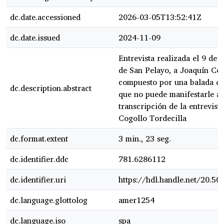
dc.date.accessioned
2026-03-05T13:52:41Z
dc.date.issued
2024-11-09
Entrevista realizada el 9 de
de San Pelayo, a Joaquín Cog
compuesto por una balada qu
dc.description.abstract
que no puede manifestarle a 
transcripción de la entrevist
Cogollo Tordecilla
dc.format.extent
3 min., 23 seg.
dc.identifier.ddc
781.6286112
dc.identifier.uri
https://hdl.handle.net/20.5
dc.language.glottolog
amer1254
dc.language.iso
spa