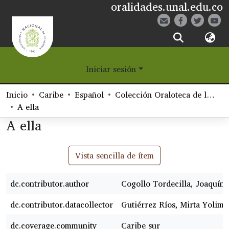
oralidades.unal.edu.co
¿Qué es Eetane?
Iniciar sesión
Comunidades
Inicio
Caribe
Español
Colección Oraloteca de la Biblioteca Nacional de Colombia
Navegar
A ella
A ella
Estadísticas
Vista sencilla de ítem
dc.contributor.author
Cogollo Tordecilla, Joaquín,
dc.contributor.datacollector
Gutiérrez Ríos, Mirta Yolima
dc.coverage.community
Caribe sur