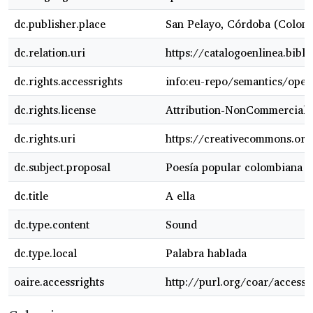
dc.publisher.place
San Pelayo, Córdoba (Colom
dc.relation.uri
https://catalogoenlinea.bibl
dc.rights.accessrights
info:eu-repo/semantics/ope
dc.rights.license
Attribution-NonCommercial-N
dc.rights.uri
https://creativecommons.org
dc.subject.proposal
Poesía popular colombiana
dc.title
A ella
dc.type.content
Sound
dc.type.local
Palabra hablada
oaire.accessrights
http://purl.org/coar/access_