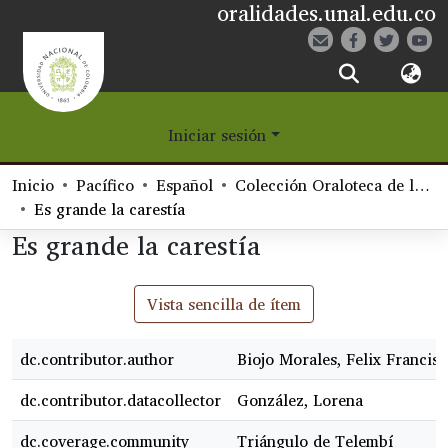
oralidades.unal.edu.co
¿Qué es Eetane?
Iniciar sesión
Comunidades
Inicio
Pacífico
Español
Colección Oraloteca de la Biblioteca Nacional de Colombia
Navegar
Es grande la carestía
Es grande la carestía
Estadísticas
Vista sencilla de ítem
dc.contributor.author
Biojo Morales, Felix Francisc
dc.contributor.datacollector
González, Lorena
dc.coverage.community
Triángulo de Telembí