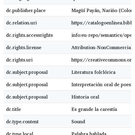
dc.publisher.place
Magüí Payán, Nariño (Colom
dc.relation.uri
https://catalogoenlinea.bibl
dc.rights.accessrights
info:eu-repo/semantics/ope
dc.rights.license
Attribution-NonCommercial-N
dc.rights.uri
https://creativecommons.org
dc.subject.proposal
Literatura folclórica
dc.subject.proposal
Interpretación oral de poesía
dc.subject.proposal
Historia oral
dc.title
Es grande la carestía
dc.type.content
Sound
dc.type.local
Palabra hablada