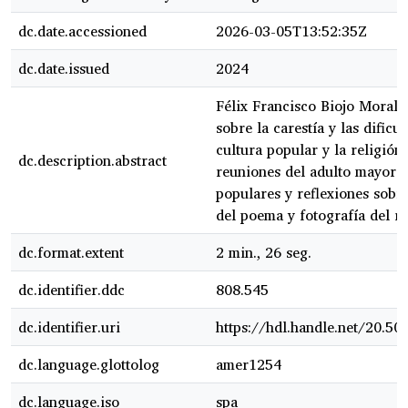
dc.date.accessioned
2026-03-05T13:52:35Z
dc.date.issued
2024
Félix Francisco Biojo Morale
sobre la carestía y las dific
cultura popular y la religión
dc.description.abstract
reuniones del adulto mayor e
populares y reflexiones sobre
del poema y fotografía del r
dc.format.extent
2 min., 26 seg.
dc.identifier.ddc
808.545
dc.identifier.uri
https://hdl.handle.net/20.5
dc.language.glottolog
amer1254
dc.language.iso
spa