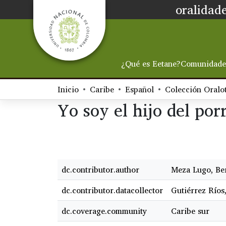
oralidade
¿Qué es Eetane?
Comunidade
Inicio
Caribe
Español
Yo soy el hijo del por
dc.contributor.author
Meza Lugo, Be
dc.contributor.datacollector
Gutiérrez Ríos
dc.coverage.community
Caribe sur