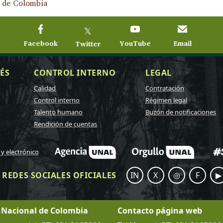
l de Colombia
𝕏
Facebook
YouTube
Email
Twitter
ÉS
CONTROL INTERNO
LEGAL
Calidad
Contratación
Control interno
Régimen legal
Talento humano
Buzón de notificaciones
Rendición de cuentas
 y electrónico
REDES SOCIALES OFICIALES
IN
X
◎
F
▶
 Nacional de Colombia
Contacto página web