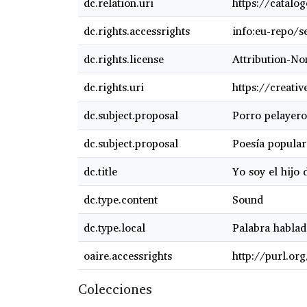
dc.relation.uri
https://catalo
dc.rights.accessrights
info:eu-repo/
dc.rights.license
Attribution-N
dc.rights.uri
https://creati
dc.subject.proposal
Porro pelayero
dc.subject.proposal
Poesía popula
dc.title
Yo soy el hijo 
dc.type.content
Sound
dc.type.local
Palabra hablad
oaire.accessrights
http://purl.or
Colecciones