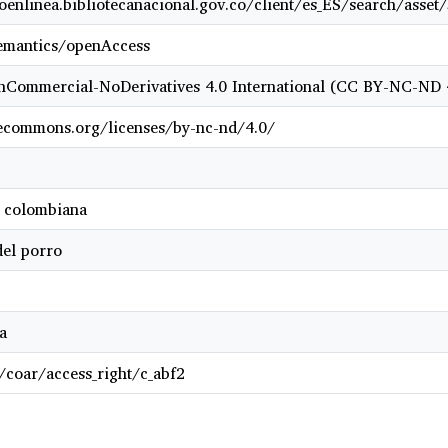
goenlinea.bibliotecanacional.gov.co/client/es_ES/search/asse
semantics/openAccess
onCommercial-NoDerivatives 4.0 International (CC BY-NC-ND 
vecommons.org/licenses/by-nc-nd/4.0/
r colombiana
del porro
a
g/coar/access_right/c_abf2