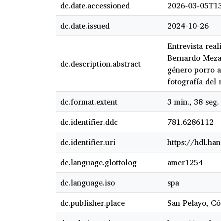
dc.date.accessioned
2026-03-05T13
dc.date.issued
2024-10-26
Entrevista rea
Bernardo Meza 
dc.description.abstract
género porro a
fotografía del
dc.format.extent
3 min., 38 seg.
dc.identifier.ddc
781.6286112
dc.identifier.uri
https://hdl.ha
dc.language.glottolog
amer1254
dc.language.iso
spa
dc.publisher.place
San Pelayo, C