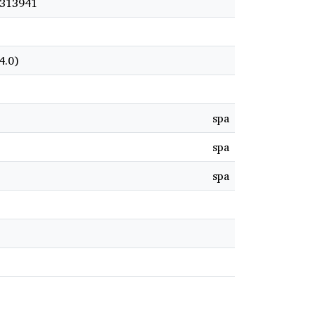
t/313941
4.0)
spa
spa
spa