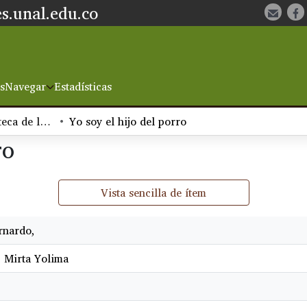
s.unal.edu.co
s
Navegar
Estadísticas
Colección Oraloteca de la Biblioteca Nacional de Colombia
Yo soy el hijo del porro
ro
Vista sencilla de ítem
rnardo,
, Mirta Yolima