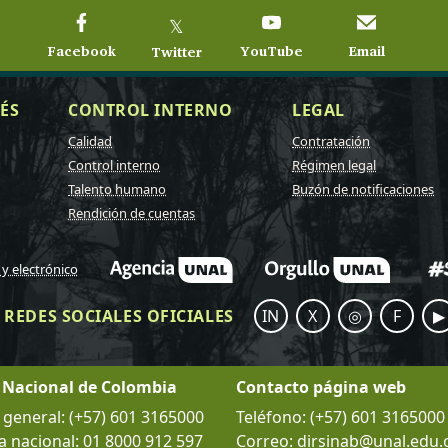
𝕏
Facebook
YouTube
Email
Twitter
ÉS
CONTROL INTERNO
LEGAL
Calidad
Contratación
Control interno
Régimen legal
Talento humano
Buzón de notificaciones
Rendición de cuentas
 y electrónico
REDES SOCIALES OFICIALES
IN
X
◎
F
▶
 Nacional de Colombia
Contacto página web
eneral: (+57) 601 3165000
Teléfono: (+57) 601 3165000
a nacional: 01 8000 912 597
Correo: dirsinab@unal.edu.