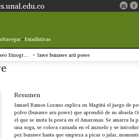
s.unal.edu.co
s
Navegar
Estadísticas
Colección Museo Etnográfico Magütá de Mocagua
Iawe bunawe arü powe
we
Resumen
Ismael Ramos Lozano explica en Magütá el juego de pe
polvo (bunawe aru powe) que aprendió de su abuela Of
el que se imita la pesca en el Amazonas. Se amarra la pa
una soga, se coloca carnada en el anzuelo y se introduc
pez bunawe hasta que empieza a picar o jalar, momento