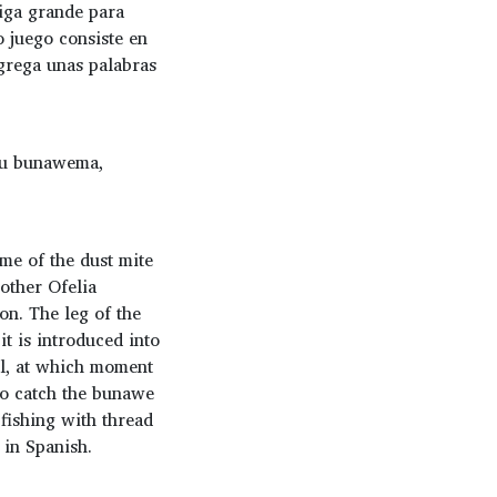
iga grande para
 juego consiste en
grega unas palabras
ugu bunawema,
me of the dust mite
other Ofelia
on. The leg of the
 it is introduced into
ull, at which moment
 to catch the bunawe
 fishing with thread
 in Spanish.