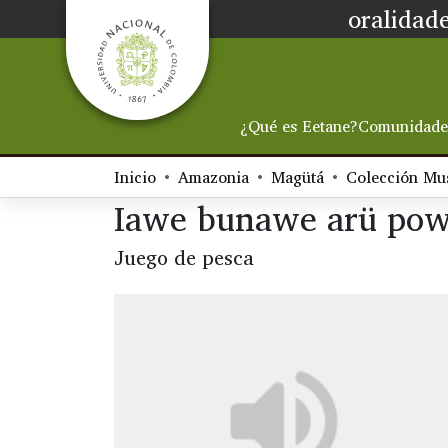
oralidade
¿Qué es Eetane?
Comunidade
Inicio
Amazonia
Magütá
Iawe bunawe arü po
Juego de pesca