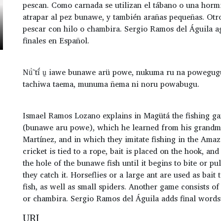
pescan. Como carnada se utilizan el tábano o una horm
atrapar al pez bunawe, y también arañas pequeñas. Otro
pescar con hilo o chambira. Sergio Ramos del Águila a
finales en Español.
Nü̃̀ tĩ́ ṵ iawe bunawe arü powe, nukuma ru na poweg
tachiwa taema, munuma ñema ni noru powabugu.
Ismael Ramos Lozano explains in Magütá the fishing ga
(bunawe aru powe), which he learned from his grandm
Martínez, and in which they imitate fishing in the Amaz
cricket is tied to a rope, bait is placed on the hook, and
the hole of the bunawe fish until it begins to bite or p
they catch it. Horseflies or a large ant are used as bait
fish, as well as small spiders. Another game consists of
or chambira. Sergio Ramos del Águila adds final words
URI