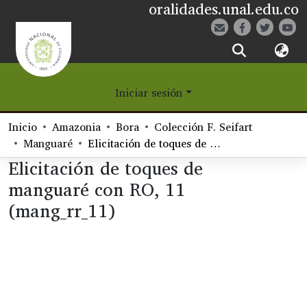
oralidades.unal.edu.co
¿Qué es Eetane?
Iniciar sesión
Comunidades
Inicio
Amazonia
Bora
Colección F. Seifart
Navegar
Manguaré
Elicitación de toques de manguaré con RO, 11 (mang_rr_11)
Elicitación de toques de
Estadísticas
manguaré con RO, 11
(mang_rr_11)